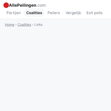
AllePeilingen
.com
Partijen
Coalities
Peilers
Vergelijk
Exit polls
N
Home
›
Coalities
›
Links