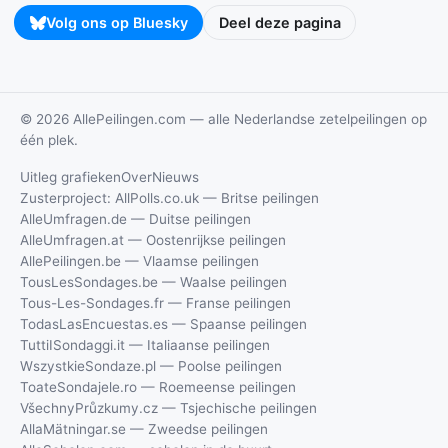
Volg ons op Bluesky
Deel deze pagina
© 2026 AllePeilingen.com — alle Nederlandse zetelpeilingen op
één plek.
Uitleg grafieken
Over
Nieuws
Zusterproject: AllPolls.co.uk — Britse peilingen
AlleUmfragen.de — Duitse peilingen
AlleUmfragen.at — Oostenrijkse peilingen
AllePeilingen.be — Vlaamse peilingen
TousLesSondages.be — Waalse peilingen
Tous-Les-Sondages.fr — Franse peilingen
TodasLasEncuestas.es — Spaanse peilingen
TuttiISondaggi.it — Italiaanse peilingen
WszystkieSondaze.pl — Poolse peilingen
ToateSondajele.ro — Roemeense peilingen
VšechnyPrůzkumy.cz — Tsjechische peilingen
AllaMätningar.se — Zweedse peilingen