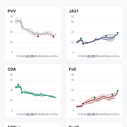
PVV
JA21
CDA
FvD