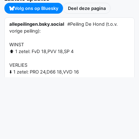
Volg ons op Bluesky
Deel deze pagina
allepeilingen.bsky.social
#Peiling De Hond (t.o.v.
vorige peiling):
WINST
⬆️ 1 zetel: FvD 18,PVV 18,SP 4
VERLIES
⬇️ 1 zetel: PRO 24,D66 18,VVD 16
GELIJK
➡️ JA21 18,CDA 13,50Plus 4,PvdD 4,CU 3,DENK 3,SGP
3,Volt 3,BBB 1,DNA 0
https://www.allepeilingen.com
2026-08-02 12:32:13
bekijk bericht
eurosky.bskycheck.com
@allepeilingen-