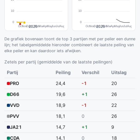
De grafiek bovenaan toont de top 3 partijen met per peiler een dunne
lijn; het tabelgemiddelde hieronder combineert de laatste peiling van
elke peiler en kan daardoor iets afwijken.
Zetels per partij (gemiddelde van de laatste peilingen)
Partij
Peiling
Verschil
Uitslag
PRO
24,4
-1
20
D66
19,6
+1
26
VVD
18,9
-1
22
PVV
18,1
0
26
JA21
14,7
+1
9
CDA
14,1
0
18