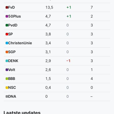
FvD
13,5
+1
7
50Plus
4,7
+1
2
PvdD
4,7
0
3
SP
3,8
0
3
ChristenUnie
3,4
0
3
SGP
3,1
0
3
DENK
2,9
-1
3
Volt
2,6
0
1
BBB
1,5
0
4
NSC
0,4
0
0
DNA
0
0
–
Laatste updates