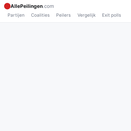
AllePeilingen
.com
Partijen
Coalities
Peilers
Vergelijk
Exit polls
N