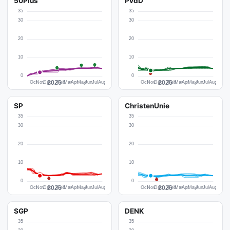
50Plus
PvdD
SP
ChristenUnie
SGP
DENK