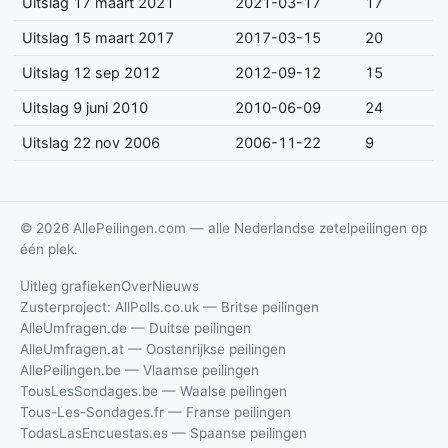
Uitslag 17 maart 2021
2021-03-17
17
Uitslag 15 maart 2017
2017-03-15
20
Uitslag 12 sep 2012
2012-09-12
15
Uitslag 9 juni 2010
2010-06-09
24
Uitslag 22 nov 2006
2006-11-22
9
© 2026 AllePeilingen.com — alle Nederlandse zetelpeilingen op
één plek.
Uitleg grafieken
Over
Nieuws
Zusterproject: AllPolls.co.uk — Britse peilingen
AlleUmfragen.de — Duitse peilingen
AlleUmfragen.at — Oostenrijkse peilingen
AllePeilingen.be — Vlaamse peilingen
TousLesSondages.be — Waalse peilingen
Tous-Les-Sondages.fr — Franse peilingen
TodasLasEncuestas.es — Spaanse peilingen