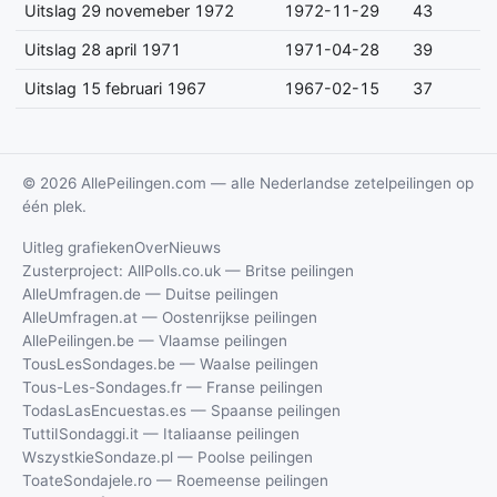
Uitslag 29 novemeber 1972
1972-11-29
43
Uitslag 28 april 1971
1971-04-28
39
Uitslag 15 februari 1967
1967-02-15
37
© 2026 AllePeilingen.com — alle Nederlandse zetelpeilingen op
één plek.
Uitleg grafieken
Over
Nieuws
Zusterproject: AllPolls.co.uk — Britse peilingen
AlleUmfragen.de — Duitse peilingen
AlleUmfragen.at — Oostenrijkse peilingen
AllePeilingen.be — Vlaamse peilingen
TousLesSondages.be — Waalse peilingen
Tous-Les-Sondages.fr — Franse peilingen
TodasLasEncuestas.es — Spaanse peilingen
TuttiISondaggi.it — Italiaanse peilingen
WszystkieSondaze.pl — Poolse peilingen
ToateSondajele.ro — Roemeense peilingen