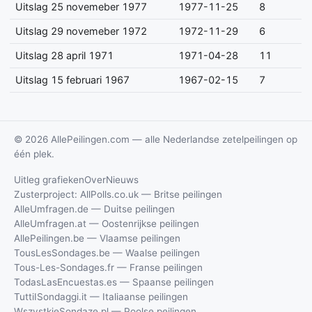
Uitslag 25 novemeber 1977
1977-11-25
8
Uitslag 29 novemeber 1972
1972-11-29
6
Uitslag 28 april 1971
1971-04-28
11
Uitslag 15 februari 1967
1967-02-15
7
© 2026 AllePeilingen.com — alle Nederlandse zetelpeilingen op
één plek.
Uitleg grafieken
Over
Nieuws
Zusterproject: AllPolls.co.uk — Britse peilingen
AlleUmfragen.de — Duitse peilingen
AlleUmfragen.at — Oostenrijkse peilingen
AllePeilingen.be — Vlaamse peilingen
TousLesSondages.be — Waalse peilingen
Tous-Les-Sondages.fr — Franse peilingen
TodasLasEncuestas.es — Spaanse peilingen
TuttiISondaggi.it — Italiaanse peilingen
WszystkieSondaze.pl — Poolse peilingen