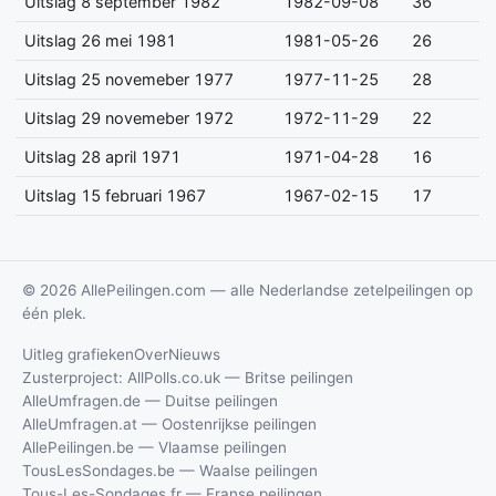
Uitslag 8 september 1982
1982-09-08
36
Uitslag 26 mei 1981
1981-05-26
26
Uitslag 25 novemeber 1977
1977-11-25
28
Uitslag 29 novemeber 1972
1972-11-29
22
Uitslag 28 april 1971
1971-04-28
16
Uitslag 15 februari 1967
1967-02-15
17
© 2026 AllePeilingen.com — alle Nederlandse zetelpeilingen op
één plek.
Uitleg grafieken
Over
Nieuws
Zusterproject: AllPolls.co.uk — Britse peilingen
AlleUmfragen.de — Duitse peilingen
AlleUmfragen.at — Oostenrijkse peilingen
AllePeilingen.be — Vlaamse peilingen
TousLesSondages.be — Waalse peilingen
Tous-Les-Sondages.fr — Franse peilingen