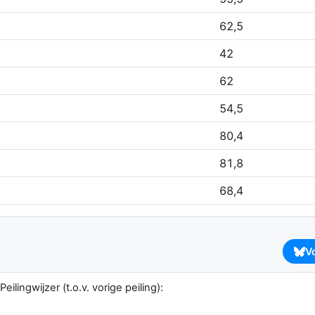
62,5
42
62
54,5
80,4
81,8
68,4
V
eilingwijzer (t.o.v. vorige peiling):