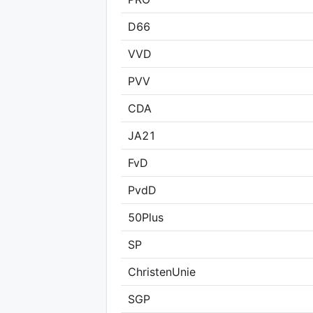
D66
VVD
PVV
CDA
JA21
FvD
PvdD
50Plus
SP
ChristenUnie
SGP