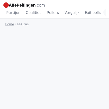
AllePeilingen
.com
Partijen
Coalities
Peilers
Vergelijk
Exit polls
N
Home
›
Nieuws