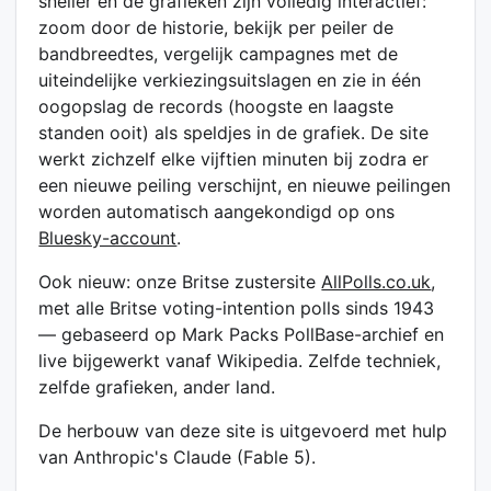
sneller en de grafieken zijn volledig interactief:
zoom door de historie, bekijk per peiler de
bandbreedtes, vergelijk campagnes met de
uiteindelijke verkiezingsuitslagen en zie in één
oogopslag de records (hoogste en laagste
standen ooit) als speldjes in de grafiek. De site
werkt zichzelf elke vijftien minuten bij zodra er
een nieuwe peiling verschijnt, en nieuwe peilingen
worden automatisch aangekondigd op ons
Bluesky-account
.
Ook nieuw: onze Britse zustersite
AllPolls.co.uk
,
met alle Britse voting-intention polls sinds 1943
— gebaseerd op Mark Packs PollBase-archief en
live bijgewerkt vanaf Wikipedia. Zelfde techniek,
zelfde grafieken, ander land.
De herbouw van deze site is uitgevoerd met hulp
van Anthropic's Claude (Fable 5).