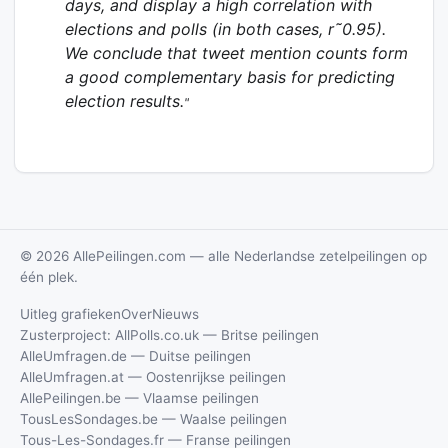
days, and display a high correlation with
elections and polls (in both cases, r˜0.95).
We conclude that tweet mention counts form
a good complementary basis for predicting
election results.
"
© 2026 AllePeilingen.com — alle Nederlandse zetelpeilingen op
één plek.
Uitleg grafieken
Over
Nieuws
Zusterproject: AllPolls.co.uk — Britse peilingen
AlleUmfragen.de — Duitse peilingen
AlleUmfragen.at — Oostenrijkse peilingen
AllePeilingen.be — Vlaamse peilingen
TousLesSondages.be — Waalse peilingen
Tous-Les-Sondages.fr — Franse peilingen